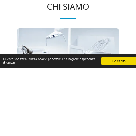
CHI SIAMO
Questo sito Web utilizza cookie per offrire una migliore esperienza
Ho capito!
di utilizzo
Lo Studio Odontoiatrico Cumbo nasce dopo più di 12 anni di
esperienza nel campo dell’odontoiatria sul territorio nazionale.
Le competenze acquisite nel corso degli anni ci hanno
permesso di sviluppare un protocollo medico in grado di
coniugare il percorso terapeutico ottimale con il migliore